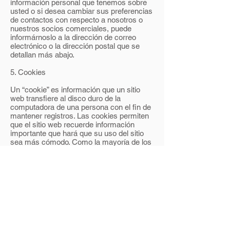
información personal que tenemos sobre
usted o si desea cambiar sus preferencias
de contactos con respecto a nosotros o
nuestros socios comerciales, puede
informárnoslo a la dirección de correo
electrónico o la dirección postal que se
detallan más abajo.
5. Cookies
Un “cookie” es información que un sitio
web transfiere al disco duro de la
computadora de una persona con el fin de
mantener registros. Las cookies permiten
que el sitio web recuerde información
importante que hará que su uso del sitio
sea más cómodo. Como la mayoría de los
sitios web, Pollo Tropical utiliza cookies con
diversos fines para mejorar su experiencia
en línea. Por ejemplo, mantenemos un
registro de la cantidad total de visitas a
nuestro sitio en forma anónima y conjunta.
También podemos utilizar cookies para
recordarlo cuando vuelva a ingresar en el
sitio, mantener un registro de los artículos
en su carrito de compras si compra
mercadería en línea, administrar ciertos